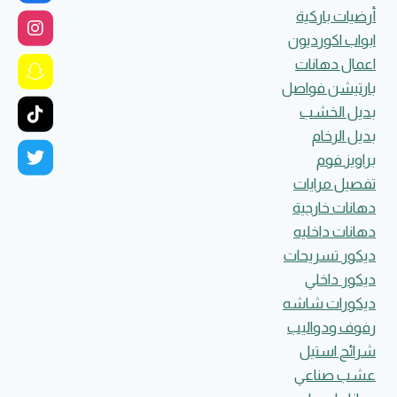
أرضيات باركية
ابواب اكورديون
اعمال دهانات
بارتيشن فواصل
بديل الخشب
بديل الرخام
براويز فوم
تفصيل مرايات
دهانات خارجية
دهانات داخليه
ديكور تسريحات
ديكور داخلي
ديكورات شاشه
رفوف ودواليب
شرائح استيل
عشب صناعي