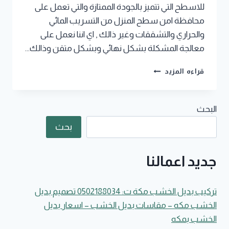
للاسطح التي تتميز بالجودة الممتازة والتي تعمل على
محافظة امن سطح المنزل من التسريب المائي
والحراري والتشققات وغير ذالك , اي اننا نعمل على
معالجة المشكلة بشكل نهائي وبشكل متقن وذالك…
معلم
قراءه المزيد
عزل
اسطح
بمكة
البحث
جوال:0502188034
كشف
بحث
تسربات
المياه
بمكة
جديد اعمالنا
–
عوازل
اسطح
تركيب بديل الخشب مكة ت: 0502188034 تصميم بديل
مكة
الخشب مكه – مقاسات بديل الخشب – اسعار بديل
الخشب بمكه