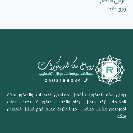
عوازل اسطح
ورق حائط
رويال مكة للديكورات أفضل معلمين الدهانات والديكور بمكة
المكرمة ، تركيب بديل الرخام والخشب، ديكور تسريحات ، ابواب
اكورديون عشب صناعي , مرايا دائرية معلم فوم استيل للجدران
بمكة .