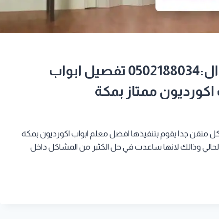
تركيب أبواب اكورديون بمكة جوال:0502188034 تفصيل ابواب
اكورديون ممتاز بمكة
ل متقن جدا يقوم بتنفيذها افضل معلم ابواب اكورديون بمكة
الحالي وذالك لانها ساعدت في حل الكثير من المشاكل داخل