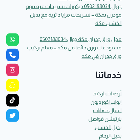
جوال:0502188034 ديكورات تسريحات غرف نوم
مودرن بمكة – تسريحات مرايا دائرية مع بديل
الخشب مكة
محل ورق جدران مكة جوال:0502188034
مستودعات ورق حائط في مكة – معلم تركيب
ورق جدران في مكه
خدماتنا
أرضيات باركية
ابواب اكورديون
اعمال دهانات
بارتيشن فواصل
بديل الخشب
بديل الرخام