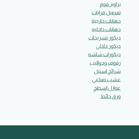
براويز فوم
تفصيل مرايات
دهانات خارجية
دهانات داخليه
ديكور تسريحات
ديكور داخلي
ديكورات شاشه
رفوف ودواليب
شرائح استيل
عشب صناعي
عوازل اسطح
ورق حائط