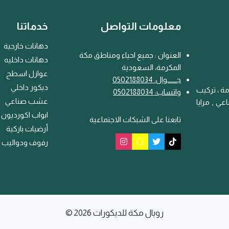
معلومات التواصل
خدماتنا
دهانات خارجية
العنوان : جميع احياء ومناطق مكة
دهانات داخليه
المكرمة، السعودية
عوازل اسطح
جـــ
ـ
ــوال: 0502188034
ديكور داخلي
ة ، تركيب
واتساب: 0502188034
عشب صناعي
ي , مرايا
ابواب اكورديون
تابعنا على الشبكات الاجتماعية
أرضيات باركية
رفوف ودواليب
© 2026 رويال مكة للديكورات