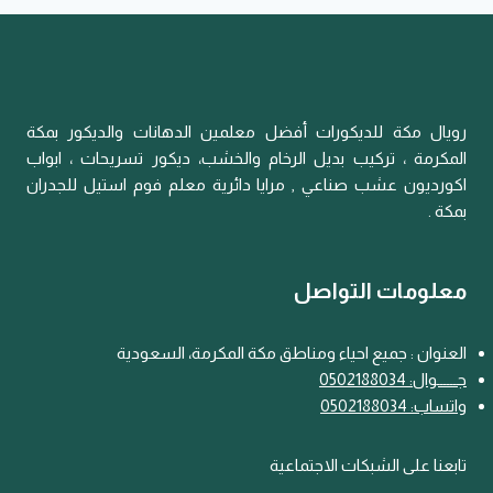
رويال مكة للديكورات أفضل معلمين الدهانات والديكور بمكة
المكرمة ، تركيب بديل الرخام والخشب، ديكور تسريحات ، ابواب
اكورديون عشب صناعي , مرايا دائرية معلم فوم استيل للجدران
بمكة .
معلومات التواصل
العنوان : جميع احياء ومناطق مكة المكرمة، السعودية
جـــ
ـ
ــوال: 0502188034
واتساب: 0502188034
تابعنا على الشبكات الاجتماعية