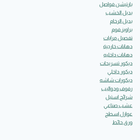
بارتيشن فواصل
بديل الخشب
بديل الرخام
براويز فوم
تفصيل مرايات
دهانات خارجية
دهانات داخليه
ديكور تسريحات
ديكور داخلي
ديكورات شاشه
رفوف ودواليب
شرائح استيل
عشب صناعي
عوازل اسطح
ورق حائط