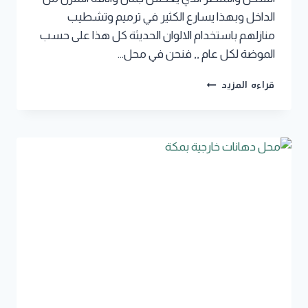
الداخل وبهذا يسارع الكثير في ترميم وتشطيب
منازلهم باستخدام الالوان الحديثة كل هذا على حسب
الموضة لكل عام ,, فنحن في محل…
معلم
قراءه المزيد
بويه
مكة
جوال:0502188034
افضل
معلم
دهانات
داخلية
بمكة
–
محل
بويات
في
مكة