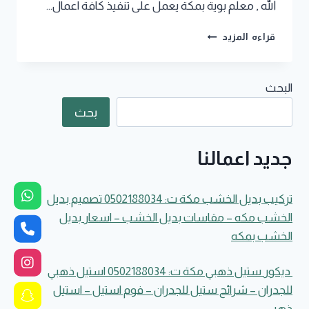
الله , معلم بوية بمكة يعمل على تنفيذ كافة اعمال…
محل
قراءه المزيد
دهانات
خارجية
بمكة
البحث
جوال:0502188034
معلم
بحث
بويات
خارجية
في
جديد اعمالنا
مكة
–
تشطيب
تركيب بديل الخشب مكة ت: 0502188034 تصميم بديل
واجهات
الخشب مكه – مقاسات بديل الخشب – اسعار بديل
مباني
الخشب بمكه
خارجيه
بمكه
المكرمة
ديكور ستيل ذهبي مكة ت: 0502188034 استيل ذهبي
للجدران – شرائح ستيل للجدران – فوم استيل – استيل
ذهبي