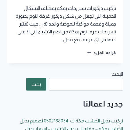
تركيب ديكورات تسريحات بمكه بمختلف الاشكال
الجميلة التي تجعل من شكل ديكور غرفة النوم بصورة
جميلة وفخمة مواكبة للموضة والحداثة ,,, حيث تعتبر
تسريحات غرف نوم بمكة من اهم الاشياء التي لا غنى
عنها في اي غرفه ، مع محل…
تركيب
قراءه المزيد
ديكورات
تسريحات
بمكه
البحث
جوال:0502188034
ديكورات
بحث
تسريحات
غرف
نوم
جديد اعمالنا
مودرن
بمكة
–
تركيب بديل الخشب مكة ت: 0502188034 تصميم بديل
تسريحات
الخشب مكه – مقاسات بديل الخشب – اسعار بديل