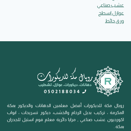
عشب صناعي
عوازل اسطح
ورق حائط
رويال مكة للديكورات أفضل معلمين الدهانات والديكور بمكة
المكرمة ، تركيب بديل الرخام والخشب، ديكور تسريحات ، ابواب
اكورديون عشب صناعي , مرايا دائرية معلم فوم استيل للجدران
بمكة .