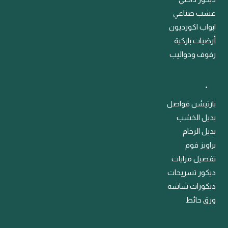
عشب صناعي
ابواب اكورديون
أرضيات باركية
رفوف ودواليب
﹒
بارتيشن فواصل
بديل الخشب
بديل الرخام
براويز فوم
تفصيل مرايات
ديكور تسريحات
ديكورات شاشه
ورق حائط