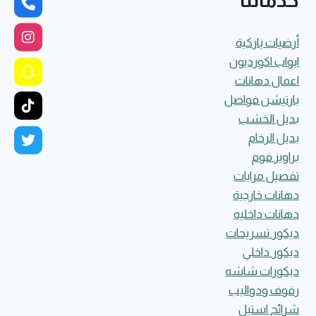
خدماتنا
أرضيات باركية
ابواب اكورديون
اعمال دهانات
بارتيشن فواصل
بديل الخشب
بديل الرخام
براويز فوم
تفصيل مرايات
دهانات خارجية
دهانات داخليه
ديكور تسريحات
ديكور داخلي
ديكورات شاشه
رفوف ودواليب
شرائح استيل