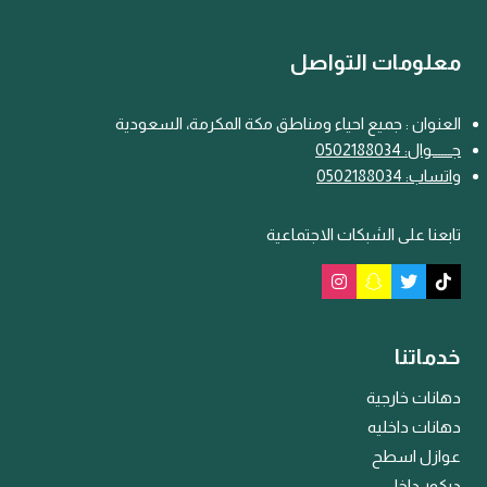
معلومات التواصل
العنوان : جميع احياء ومناطق مكة المكرمة، السعودية
جـــ
ـ
ــوال: 0502188034
واتساب: 0502188034
تابعنا على الشبكات الاجتماعية
خدماتنا
دهانات خارجية
دهانات داخليه
عوازل اسطح
ديكور داخلي