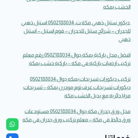
مرايا
الخشب بمكه
دائرية
مع
بديل
ديكور ستيل ذهبي مكة ت: 0502188034 استيل ذهبي
الخشب
للجدران – شرائح ستيل للجدران – فوم استيل – استيل
مكة
ذهبي
افضل محل باركية بمكة جوال:0502188034 رقم معلم
تركيب ارضيات باركية في مكة – باركية خشب بمكة
تركيب ديكورات تسريحات بمكه جوال:0502188034
ديكورات تسريحات غرف نوم مودرن بمكة – تسريحات
مرايا دائرية مع بديل الخشب مكة
محل ورق جدران مكة جوال:0502188034 مستودعات
ورق حائط في مكة – معلم تركيب ورق جدران في مكه