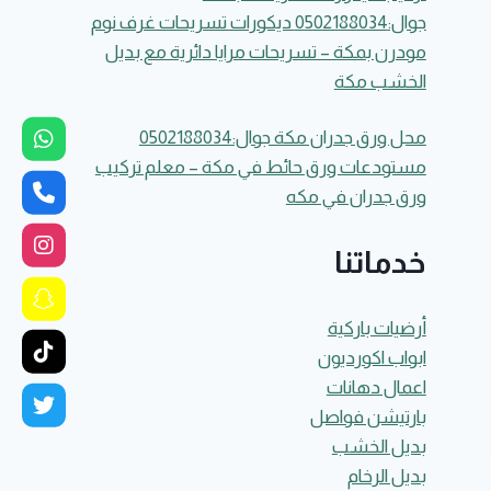
جوال:0502188034 ديكورات تسريحات غرف نوم
مودرن بمكة – تسريحات مرايا دائرية مع بديل
الخشب مكة
محل ورق جدران مكة جوال:0502188034
مستودعات ورق حائط في مكة – معلم تركيب
ورق جدران في مكه
خدماتنا
أرضيات باركية
ابواب اكورديون
اعمال دهانات
بارتيشن فواصل
بديل الخشب
بديل الرخام