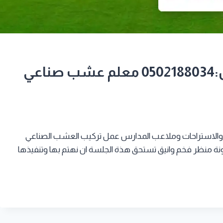
تركيب عشب صناعي بمكة جوال:0502188034 معلم عشب صناعي
الاستراحات وملاعب المدارس عمل تركيب العشب الصناعي
نة منظر فخم وانيق تستحق هذة الجلسة ان نهتم بها وتنفيذها