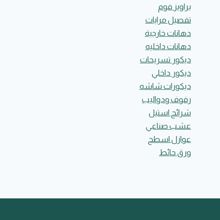
براويز فوم
تفصيل مرايات
دهانات خارجية
دهانات داخليه
ديكور تسريحات
ديكور داخلي
ديكورات شاشه
رفوف ودواليب
شرائح استيل
عشب صناعي
عوازل اسطح
ورق حائط