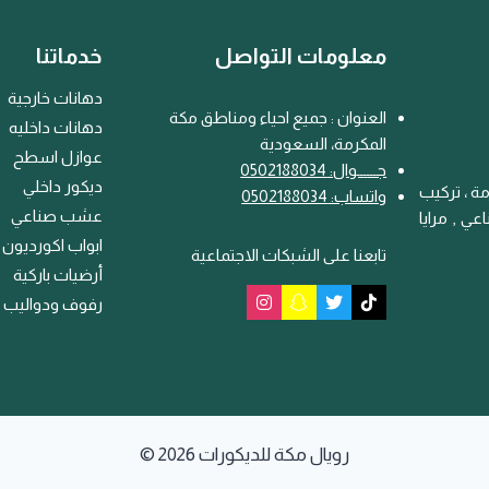
معلومات التواصل
خدماتنا
دهانات خارجية
العنوان : جميع احياء ومناطق مكة
دهانات داخليه
المكرمة، السعودية
عوازل اسطح
جـــ
ـ
ــوال: 0502188034
ديكور داخلي
ة ، تركيب
واتساب: 0502188034
عشب صناعي
ي , مرايا
ابواب اكورديون
تابعنا على الشبكات الاجتماعية
أرضيات باركية
رفوف ودواليب
© 2026 رويال مكة للديكورات