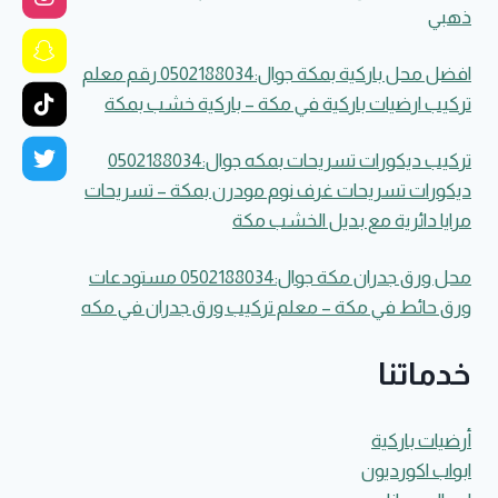
ذهبي
افضل محل باركية بمكة جوال:0502188034 رقم معلم
تركيب ارضيات باركية في مكة – باركية خشب بمكة
تركيب ديكورات تسريحات بمكه جوال:0502188034
ديكورات تسريحات غرف نوم مودرن بمكة – تسريحات
مرايا دائرية مع بديل الخشب مكة
محل ورق جدران مكة جوال:0502188034 مستودعات
ورق حائط في مكة – معلم تركيب ورق جدران في مكه
خدماتنا
أرضيات باركية
ابواب اكورديون