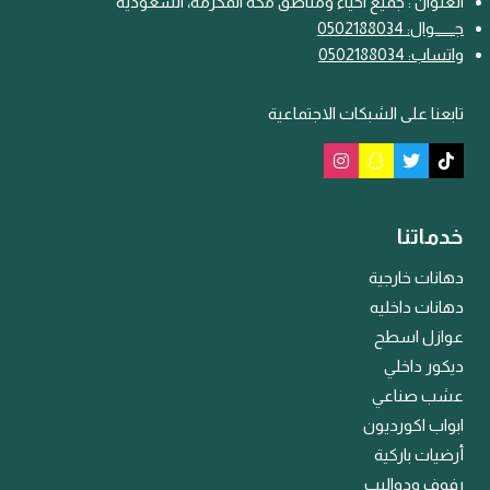
العنوان : جميع احياء ومناطق مكة المكرمة، السعودية
جـــ
ـ
ــوال: 0502188034
واتساب: 0502188034
تابعنا على الشبكات الاجتماعية
خدماتنا
دهانات خارجية
دهانات داخليه
عوازل اسطح
ديكور داخلي
عشب صناعي
ابواب اكورديون
أرضيات باركية
رفوف ودواليب