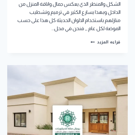
الشكل والمنظر الذي يعكس جمال واناقة المنزل من
الداخل وبهذا يسارع الكثير في ترميم وتشطيب
منازلهم باستخدام الالوان الحديثة كل هذا على حسب
الموضة لكل عام ,, فنحن في محل…
معلم
قراءه المزيد
بويه
مكة
جوال:0502188034
افضل
معلم
دهانات
داخلية
بمكة
–
محل
بويات
في
مكة