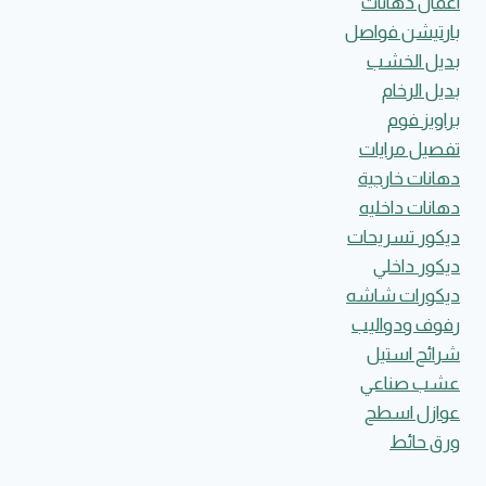
اعمال دهانات
بارتيشن فواصل
بديل الخشب
بديل الرخام
براويز فوم
تفصيل مرايات
دهانات خارجية
دهانات داخليه
ديكور تسريحات
ديكور داخلي
ديكورات شاشه
رفوف ودواليب
شرائح استيل
عشب صناعي
عوازل اسطح
ورق حائط