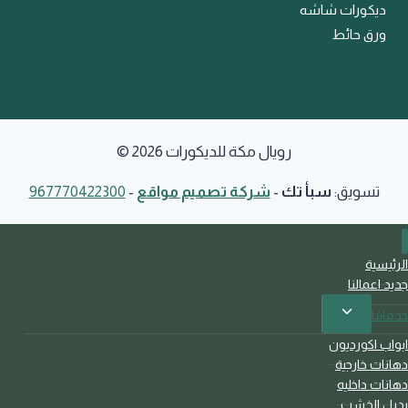
ديكورات شاشه
ورق حائط
© 2026 رويال مكة للديكورات
تسويق:
سبأ تك
-
شركة تصميم مواقع
-
967770422300
الرئيسية
جديد اعمالنا
تبديل
خدماتنا
القائمة
ابواب اكورديون
الفرعية
دهانات خارجية
دهانات داخليه
بديل الخشب