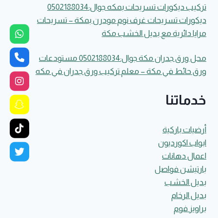
تركيب ديكورات تسريحات بمكه جوال:0502188034
ديكورات تسريحات غرف نوم مودرن بمكة – تسريحات
مرايا دائرية مع بديل الخشب مكة
محل ورق جدران مكة جوال:0502188034 مستودعات
ورق حائط في مكة – معلم تركيب ورق جدران في مكه
خدماتنا
أرضيات باركية
ابواب اكورديون
اعمال دهانات
بارتيشن فواصل
بديل الخشب
بديل الرخام
براويز فوم