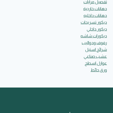
تفصيل مرايات
دهانات خارجية
دهانات داخليه
ديكور تسريحات
ديكور داخلي
ديكورات شاشه
رفوف ودواليب
شرائح استيل
عشب صناعي
عوازل اسطح
ورق حائط