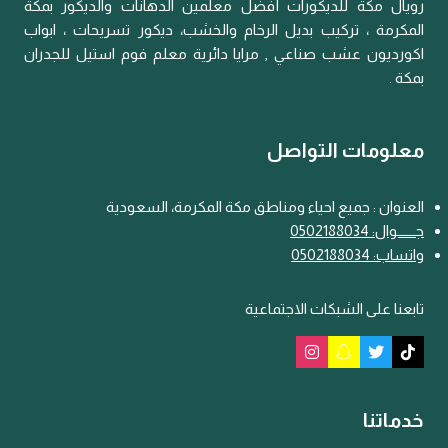
رويال مكة للديكورات أفضل معلمين الدهانات والديكور بمكة
المكرمة ، تركيب بديل الرخام والخشب، ديكور تسريحات ، ابواب
اكورديون عشب صناعي , مرايا دائرية معلم فوم استيل للجدران
بمكة .
معلومات التواصل
العنوان : جميع احياء ومناطق مكة المكرمة، السعودية
جـــ
ـ
ــوال: 0502188034
واتساب: 0502188034
تابعنا على الشبكات الاجتماعية
خدماتنا