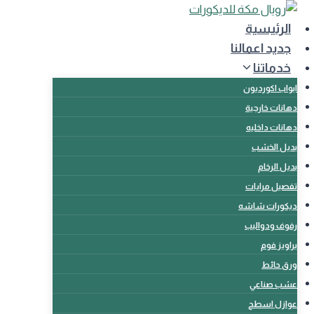
لتجاوز
لى
الرئيسية
لمحتوى
جديد اعمالنا
خدماتنا
ابواب اكورديون
دهانات خارجية
دهانات داخليه
بديل الخشب
بديل الرخام
تفصيل مرايات
ديكورات شاشه
رفوف ودواليب
براويز فوم
ورق حائط
عشب صناعي
عوازل اسطح