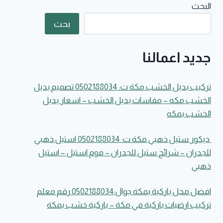
البحث
جوال:0502188034
ديكورات
بحث
تسريحات
غرف
نوم
جديد اعمالنا
مودرن
بمكة
–
تركيب بديل الخشب مكة ت: 0502188034 تصميم بديل
تسريحات
الخشب مكه – مقاسات بديل الخشب – اسعار بديل
مرايا
الخشب بمكه
دائرية
مع
بديل
ديكور ستيل ذهبي مكة ت: 0502188034 استيل ذهبي
الخشب
للجدران – شرائح ستيل للجدران – فوم استيل – استيل
مكة
ذهبي
افضل محل باركية بمكة جوال:0502188034 رقم معلم
تركيب ارضيات باركية في مكة – باركية خشب بمكة