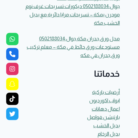
جوال:0502188034 ديكورات تسريحات غرف نوم
مودرن بمكة – تسريحات مرايا دائرية مع بديل
الخشب مكة
محل ورق جدران مكة جوال:0502188034
مستودعات ورق حائط في مكة – معلم تركيب
ورق جدران في مكه
خدماتنا
أرضيات باركية
ابواب اكورديون
اعمال دهانات
بارتيشن فواصل
بديل الخشب
بديل الرخام