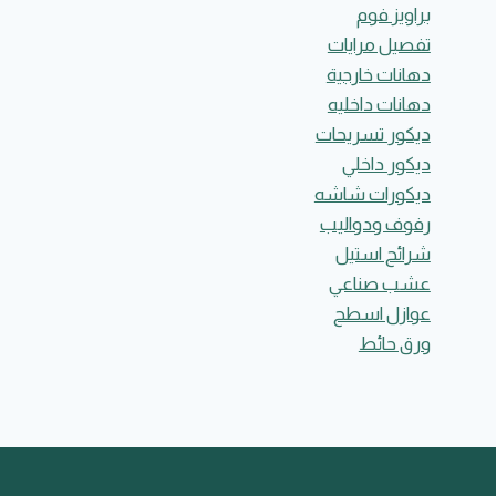
براويز فوم
تفصيل مرايات
دهانات خارجية
دهانات داخليه
ديكور تسريحات
ديكور داخلي
ديكورات شاشه
رفوف ودواليب
شرائح استيل
عشب صناعي
عوازل اسطح
ورق حائط