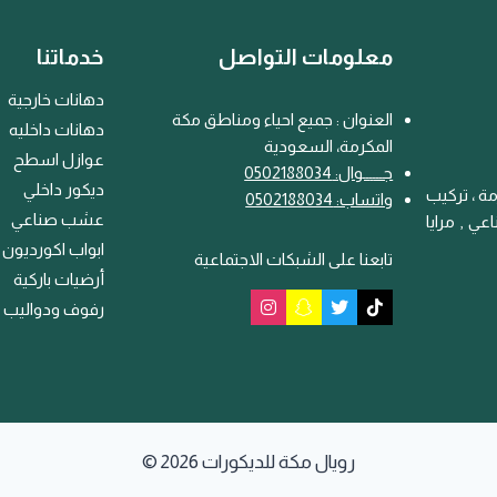
معلومات التواصل
خدماتنا
دهانات خارجية
العنوان : جميع احياء ومناطق مكة
دهانات داخليه
المكرمة، السعودية
عوازل اسطح
جـــ
ـ
ــوال: 0502188034
ديكور داخلي
ة ، تركيب
واتساب: 0502188034
عشب صناعي
ي , مرايا
ابواب اكورديون
تابعنا على الشبكات الاجتماعية
أرضيات باركية
رفوف ودواليب
© 2026 رويال مكة للديكورات