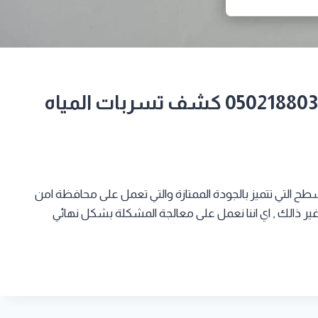
معلم عزل اسطح بمكة جوال:0502188034 كشف تسربات المياه
ح التي تتميز بالجودة الممتازة والتي تعمل على محافظة امن
ر ذالك , اي اننا نعمل على معالجة المشكلة بشكل نهائي