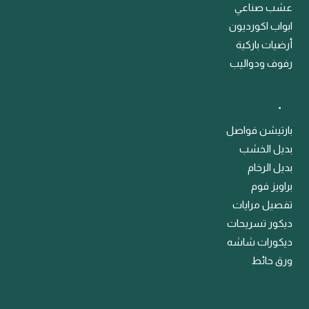
عشب صناعي
ابواب اكورديون
أرضيات باركية
رفوف ودواليب
﹒
بارتيشن فواصل
بديل الخشب
بديل الرخام
براويز فوم
تفصيل مرايات
ديكور تسريحات
ديكورات شاشه
ورق حائط