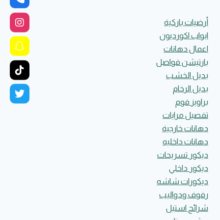
أرضيات باركية
ابواب اكورديون
اعمال دهانات
بارتيشن فواصل
بديل الخشب
بديل الرخام
براويز فوم
تفصيل مرايات
دهانات خارجية
دهانات داخليه
ديكور تسريحات
ديكور داخلي
ديكورات شاشه
رفوف ودواليب
شرائح استيل