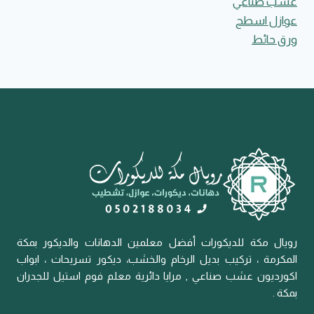
عشب صناعي
عوازل اسطح
ورق حائط
رويال مكة للديكورات أفضل معلمين الدهانات والديكور بمكة
المكرمة ، تركيب بديل الرخام والخشب، ديكور تسريحات ، ابواب
اكورديون عشب صناعي , مرايا دائرية معلم فوم استيل للجدران
بمكة .