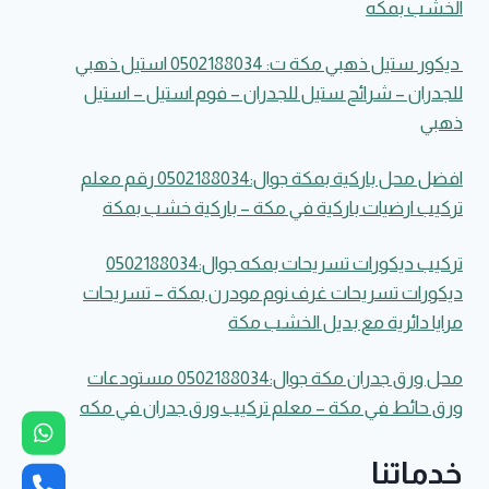
الخشب بمكه
ديكور ستيل ذهبي مكة ت: 0502188034 استيل ذهبي
للجدران – شرائح ستيل للجدران – فوم استيل – استيل
ذهبي
افضل محل باركية بمكة جوال:0502188034 رقم معلم
تركيب ارضيات باركية في مكة – باركية خشب بمكة
تركيب ديكورات تسريحات بمكه جوال:0502188034
ديكورات تسريحات غرف نوم مودرن بمكة – تسريحات
مرايا دائرية مع بديل الخشب مكة
محل ورق جدران مكة جوال:0502188034 مستودعات
ورق حائط في مكة – معلم تركيب ورق جدران في مكه
خدماتنا