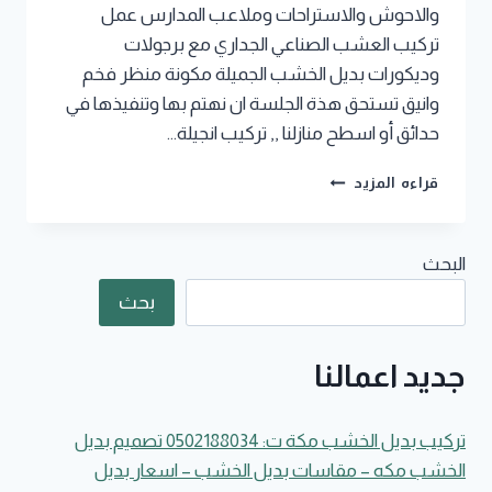
والاحوش والاستراحات وملاعب المدارس عمل
تركيب العشب الصناعي الجداري مع برجولات
وديكورات بديل الخشب الجميلة مكونة منظر فخم
وانيق تستحق هذة الجلسة ان نهتم بها وتنفيذها في
حدائق أو اسطح منازلنا ,, تركيب انجيلة…
تركيب
قراءه المزيد
عشب
صناعي
بمكة
البحث
جوال:0502188034
معلم
بحث
عشب
صناعي
مكة
جديد اعمالنا
–
انجيله
صناعية
تركيب بديل الخشب مكة ت: 0502188034 تصميم بديل
مكة
الخشب مكه – مقاسات بديل الخشب – اسعار بديل