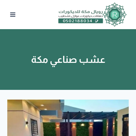
لتجاوز
لى
لمحتوى
عشب صناعي مكة