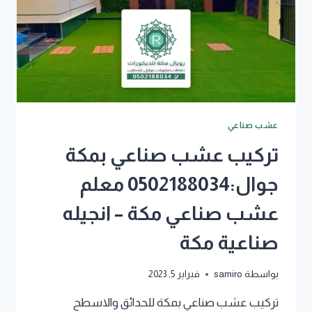
عشب صناعي
تركيب عشب صناعي بمكة
جوال:0502188034 معلم
عشب صناعي مكة – انجيله
صناعية مكة
بواسطة
samiro
فبراير 5, 2023
تركيب عشب صناعي بمكة للحدائق والاسطح