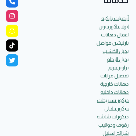
خدماتنا
أرضيات باركية
ابواب اكورديون
اعمال دهانات
بارتيشن فواصل
بديل الخشب
بديل الرخام
براويز فوم
تفصيل مرايات
دهانات خارجية
دهانات داخليه
ديكور تسريحات
ديكور داخلي
ديكورات شاشه
رفوف ودواليب
شرائح استيل