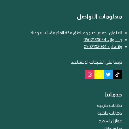
معلومات التواصل
العنوان : جميع احياء ومناطق مكة المكرمة، السعودية
جـــ
ـ
ــوال: 0502188034
واتساب: 0502188034
تابعنا على الشبكات الاجتماعية
خدماتنا
دهانات خارجية
دهانات داخليه
عوازل اسطح
ديكور داخلي