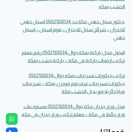
الخشب
الخشب بمكه
–
اسعار
بديل
ديكور ستيل ذهبي مكة ت: 0502188034 استيل ذهبي
الخشب
للجدران – شرائح ستيل للجدران – فوم استيل – استيل
بمكه
ذهبي
افضل محل باركية بمكة جوال:0502188034 رقم معلم
تركيب ارضيات باركية في مكة – باركية خشب بمكة
تركيب ديكورات تسريحات بمكه جوال:0502188034
ديكورات تسريحات غرف نوم مودرن بمكة – تسريحات
مرايا دائرية مع بديل الخشب مكة
محل ورق جدران مكة جوال:0502188034 مستودعات
ورق حائط في مكة – معلم تركيب ورق جدران في مكه