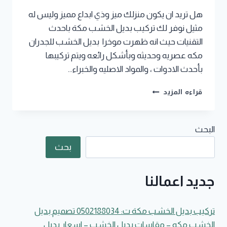
هل تريد ان يكون منزلك ميز وذي ابداع مميز وليس له
مثيل نوفر لك تركيب بديل الخشب مكة باحدث
التقنيات حيث انه ظهرت موخرا بديل الخشب للجدران
مكه عصريه وحديثه وبأشكل رائعه ويتم تركيبها
بأحدث الادوات ، والمواد الاصليه والخبراء…
تركيب
قراءه المزيد
بديل
الخشب
مكة
البحث
ت:
0502188034
بحث
تصميم
بديل
الخشب
جديد اعمالنا
مكه
–
مقاسات
تركيب بديل الخشب مكة ت: 0502188034 تصميم بديل
بديل
الخشب مكه – مقاسات بديل الخشب – اسعار بديل