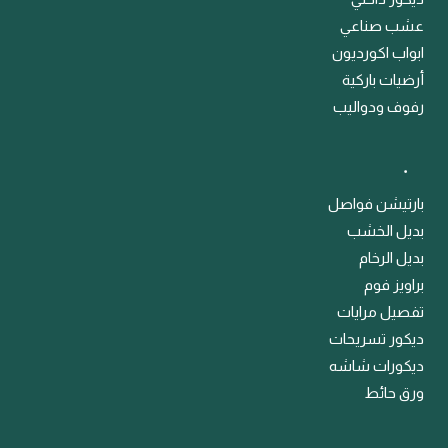
عشب صناعي
ابواب اكورديون
أرضيات باركية
رفوف ودواليب
﹒
بارتيشن فواصل
بديل الخشب
بديل الرخام
براويز فوم
تفصيل مرايات
ديكور تسريحات
ديكورات شاشه
ورق حائط