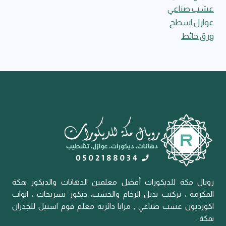
عشب صناعي
عوازل اسطح
ورق حائط
رويال مكة للديكورات أفضل معلمين الدهانات والديكور بمكة
المكرمة ، تركيب بديل الرخام والخشب، ديكور تسريحات ، ابواب
اكورديون عشب صناعي , مرايا دائرية معلم فوم استيل للجدران
بمكة .