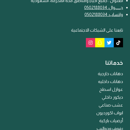
العنوان : جميع احياء ومناطق مكة المكرمة، السعودية
جـــ
ـ
ــوال: 0502188034
واتساب: 0502188034
تابعنا على الشبكات الاجتماعية
خدماتنا
دهانات خارجية
دهانات داخليه
عوازل اسطح
ديكور داخلي
عشب صناعي
ابواب اكورديون
أرضيات باركية
رفوف ودواليب