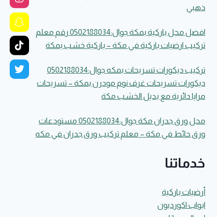
ذهبي
افضل محل باركية بمكة جوال:0502188034 رقم معلم
تركيب ارضيات باركية في مكة – باركية خشب بمكة
تركيب ديكورات تسريحات بمكه جوال:0502188034
ديكورات تسريحات غرف نوم مودرن بمكة – تسريحات
مرايا دائرية مع بديل الخشب مكة
محل ورق جدران مكة جوال:0502188034 مستودعات
ورق حائط في مكة – معلم تركيب ورق جدران في مكه
خدماتنا
أرضيات باركية
ابواب اكورديون