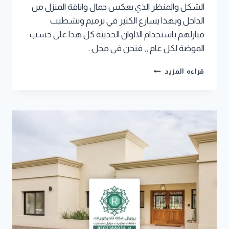
الشكل والمنظر الذي يعكس جمال واناقة المنزل من
الداخل وبهذا يسارع الكثير في ترميم وتشطيب
منازلهم باستخدام الالوان الحديثة كل هذا على حسب
الموضة لكل عام ,, فنحن في محل…
معلم
قراءه المزيد
بويه
مكة
جوال:0502188034
افضل
معلم
دهانات
داخلية
بمكة
–
محل
بويات
في
مكة