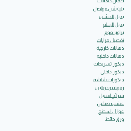
اعمال دهانات
بارتيشن فواصل
بديل الخشب
بديل الرخام
براويز فوم
تفصيل مرايات
دهانات خارجية
دهانات داخليه
ديكور تسريحات
ديكور داخلي
ديكورات شاشه
رفوف ودواليب
شرائح استيل
عشب صناعي
عوازل اسطح
ورق حائط