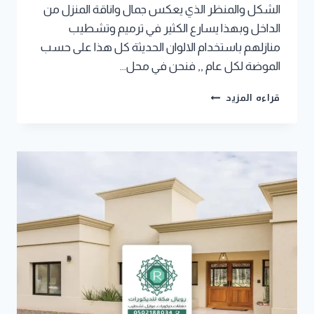
الشكل والمنظر الذي يعكس جمال واناقة المنزل من
الداخل وبهذا يسارع الكثير في ترميم وتشطيب
منازلهم باستخدام الالوان الحديثة كل هذا على حسب
الموضة لكل عام ,, فنحن في محل…
معلم
قراءه المزيد
بويه
مكة
جوال:0502188034
افضل
معلم
دهانات
داخلية
بمكة
–
محل
بويات
في
مكة