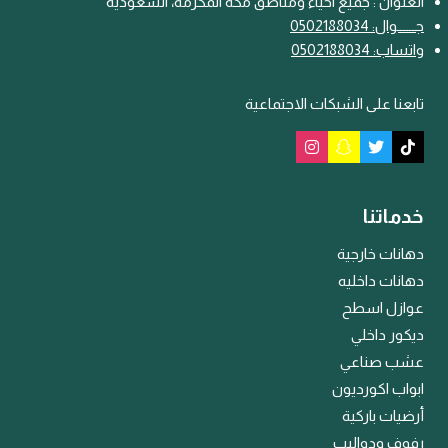
العنوان : جميع احياء ومناطق مكة المكرمة، السعودية
جـــ
ـ
ــوال: 0502188034
واتساب: 0502188034
تابعنا على الشبكات الاجتماعية
خدماتنا
دهانات خارجية
دهانات داخليه
عوازل اسطح
ديكور داخلي
عشب صناعي
ابواب اكورديون
أرضيات باركية
رفوف ودواليب