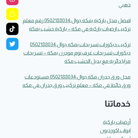
ذهبي
افضل محل باركية بمكة جوال:0502188034 رقم معلم
تركيب ارضيات باركية في مكة – باركية خشب بمكة
تركيب ديكورات تسريحات بمكه جوال:0502188034
ديكورات تسريحات غرف نوم مودرن بمكة – تسريحات
مرايا دائرية مع بديل الخشب مكة
محل ورق جدران مكة جوال:0502188034 مستودعات
ورق حائط في مكة – معلم تركيب ورق جدران في مكه
خدماتنا
أرضيات باركية
ابواب اكورديون