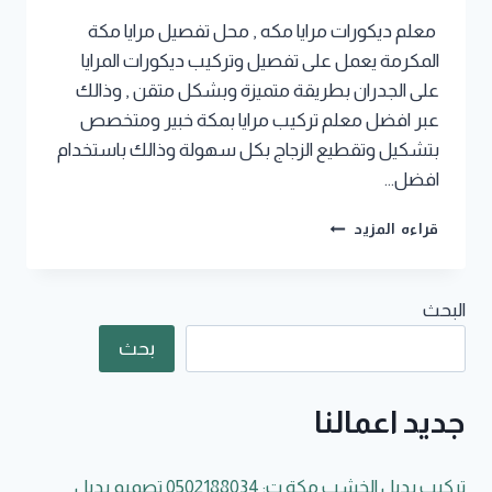
معلم ديكورات مرايا مكه , محل تفصيل مرايا مكة
المكرمة يعمل على تفصيل وتركيب ديكورات المرايا
على الجدران بطريقة متميزة وبشكل متقن , وذالك
عبر افضل معلم تركيب مرايا بمكة خبير ومتخصص
بتشكيل وتقطيع الزجاج بكل سهولة وذالك باستخدام
افضل…
محل
قراءه المزيد
تفصيل
مرايا
مكة
البحث
جوال:0502188034
تركيب
بحث
مرايا
دائرية
مع
جديد اعمالنا
بديل
الخشب
بمكة
تركيب بديل الخشب مكة ت: 0502188034 تصميم بديل