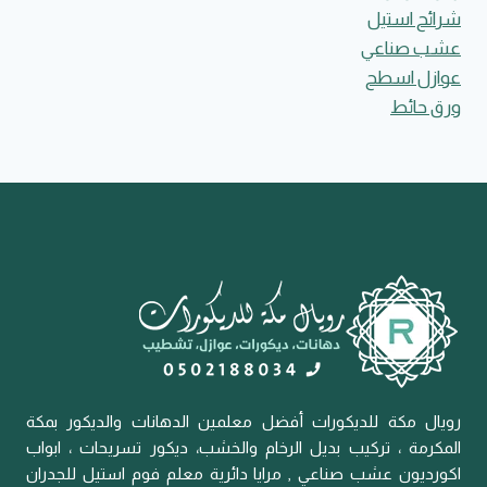
شرائح استيل
عشب صناعي
عوازل اسطح
ورق حائط
رويال مكة للديكورات أفضل معلمين الدهانات والديكور بمكة
المكرمة ، تركيب بديل الرخام والخشب، ديكور تسريحات ، ابواب
اكورديون عشب صناعي , مرايا دائرية معلم فوم استيل للجدران