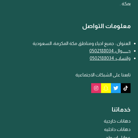
بمكة .
معلومات التواصل
العنوان : جميع احياء ومناطق مكة المكرمة، السعودية
جـــ
ـ
ــوال: 0502188034
واتساب: 0502188034
تابعنا على الشبكات الاجتماعية
خدماتنا
دهانات خارجية
دهانات داخليه
عوازل اسطح