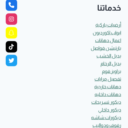
خدماتنا
أرضيات باركية
ابواب اكورديون
اعمال دهانات
بارتيشن فواصل
بديل الخشب
بديل الرخام
براويز فوم
تفصيل مرايات
دهانات خارجية
دهانات داخليه
ديكور تسريحات
ديكور داخلي
ديكورات شاشه
رفوف ودواليب