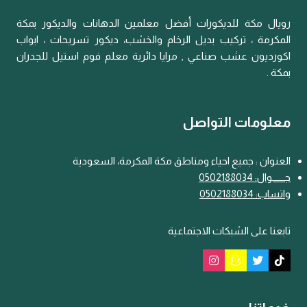
رويال مكة للديكورات أفضل معلمين الدهانات والديكور بمكة
المكرمة ، تركيب بديل الرخام والخشب، ديكور تسريحات ، ابواب
اكورديون عشب صناعي , مرايا دائرية معلم فوم استيل للجدران
بمكة .
معلومات التواصل
العنوان : جميع احياء ومناطق مكة المكرمة، السعودية
جـــ
ـ
ــوال: 0502188034
واتساب: 0502188034
تابعنا على الشبكات الاجتماعية