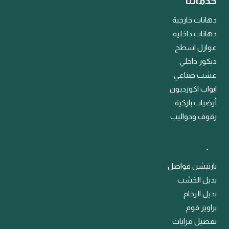
خدماتنا
دهانات خارجية
دهانات داخليه
عوازل اسطح
ديكور داخلي
عشب صناعي
ابواب اكورديون
أرضيات باركية
رفوف ودواليب
﹒
بارتيشن فواصل
بديل الخشب
بديل الرخام
براويز فوم
تفصيل مرايات