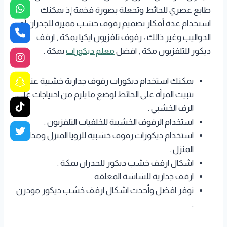
طابع عصري للحائط وتجعلة بصورة فخمة إذ يمكنك
استخدام عدة أفكار تصميم رفوف خشب مميزة للجدران أو
الدواليب وغير ذالك ، رفوف تلفزيون ايكيا بمكة , ارفف
ديكور للتلفزيون مكة , افضل
معلم ديكورات
بمكة .
يمكنك استخدام ديكورات رفوف جدارية خشبية عند
تثبيت المرآة على الحائط لوضع ما يلزم من احتياجات على
الرف الخشبي .
استخدام الرفوف الخشبية للخلفيات التلفزيون .
استخدام ديكورات رفوف خشبية للزويا المنزل ومداخل
المنزل .
اشكال ارفف خشب ديكور للجدران بمكة .
ارفف جدارية للشاشة المعلقة .
نوفر افضل وأحدث اشكال ارفف خشب ديكور مودرن
.