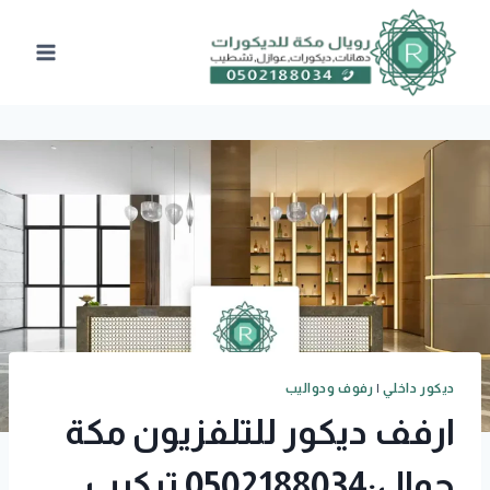
لتجاوز
لى
لمحتوى
ديكور داخلي
|
رفوف ودواليب
ارفف ديكور للتلفزيون مكة
جوال:0502188034 تركيب