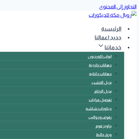
التجاوز إلى المحتوى
الرئيسية
جديد اعمالنا
خدماتنا
ابواب اكورديون
دهانات خارجية
دهانات داخليه
بديل الخشب
بديل الرخام
تفصيل مرايات
ديكورات شاشه
رفوف ودواليب
براويز فوم
ورق حائط