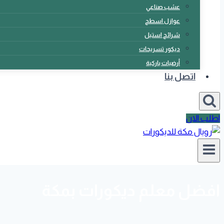
عشب صناعي
عوازل اسطح
شرائح استيل
ديكور تسريحات
أرضيات باركية
اتصل بنا
اطلب الان
افضل معلم ديكورات بمكة