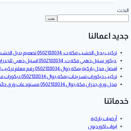
البحث
بحث
جديد اعمالنا
تركيب بديل الخشب مكة ت: 0502188034 تصميم بديل الخشب مكه – مقاسات بديل الخشب – اسعار بديل الخشب بمكه
ديكور ستيل ذهبي مكة ت: 0502188034 استيل ذهبي للجدران – شرائح ستيل للجدران – فوم استيل – استيل ذهبي
افضل محل باركية بمكة جوال:0502188034 رقم معلم تركيب ارضيات باركية في مكة – باركية خشب بمكة
تركيب ديكورات تسريحات بمكه جوال:0502188034 ديكورات تسريحات غرف نوم مودرن بمكة – تسريحات مرايا دائرية مع بديل الخشب مكة
محل ورق جدران مكة جوال:0502188034 مستودعات ورق حائط في مكة – معلم تركيب ورق جدران في مكه
خدماتنا
أرضيات باركية
ابواب اكورديون