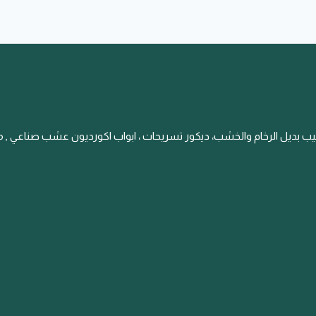
يب بديل الرخام والخشب، ديكور تسريحات ، ابواب اكورديون عشب صناعي , مرا