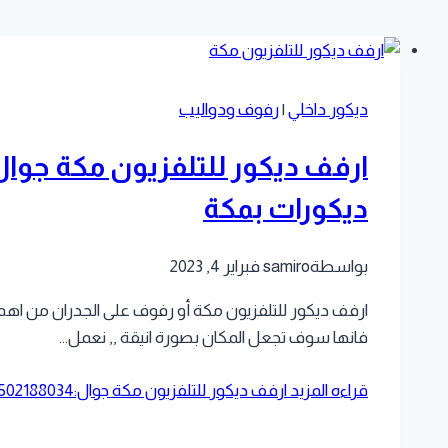
ديكور داخلي
|
رفوف ودواليب
ديكورات بمكة
بواسطة
samiro
فبراير 4, 2023
ارفف ديكور للتلفزيون مكة أو رفوف على الجدران من اهم 
فانها سوف تجعل المكان بصورة انيقة ,, نعمل…
قراءه المزيد
ارفف ديكور للتلفزيون مكة جوال:0502188034 تركيب ديكورات رفوف ودواليب بمكة – افضل معلم ديكورات بمكة