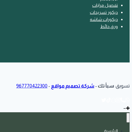
تفصيل مرايات
ديكور تسريحات
ديكورات شاشه
ورق حائط
تسويق:
سبأ تك
-
شركة تصميم مواقع
-
967770422300
الرئيسية