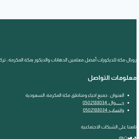
رويال مكة للديكورات أفضل معلمين الدهانات والديكور بمكة المكرمة ، ترك
معلومات التواصل
العنوان : جميع احياء ومناطق مكة المكرمة، السعودية
جـــ
ـ
ــوال: 0502188034
واتساب: 0502188034
تابعنا على الشبكات الاجتماعية