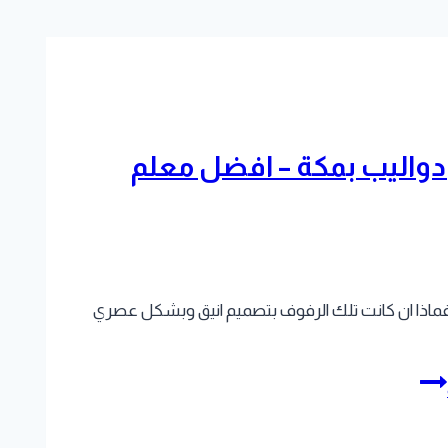
 تركيب ديكورات رفوف ودواليب بمكة – افضل معلم
, فماذا ان كانت تلك الرفوف بتصميم انيق وبشكل عصري