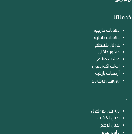
خدماتنا
دهانات خارجية
دهانات داخليه
عوازل اسطح
ديكور داخلي
عشب صناعي
ابواب اكورديون
أرضيات باركية
رفوف ودواليب
﹒
بارتيشن فواصل
بديل الخشب
بديل الرخام
براويز فوم