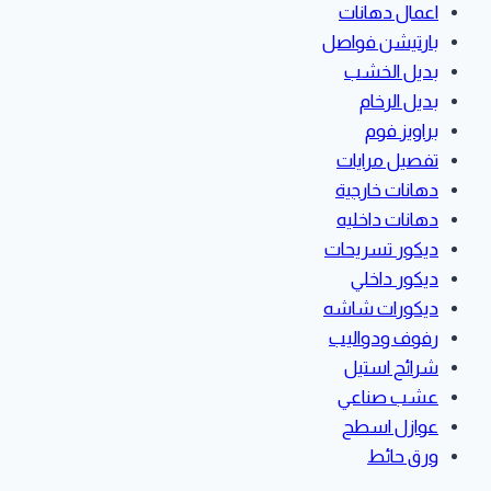
اعمال دهانات
بارتيشن فواصل
بديل الخشب
بديل الرخام
براويز فوم
تفصيل مرايات
دهانات خارجية
دهانات داخليه
ديكور تسريحات
ديكور داخلي
ديكورات شاشه
رفوف ودواليب
شرائح استيل
عشب صناعي
عوازل اسطح
ورق حائط