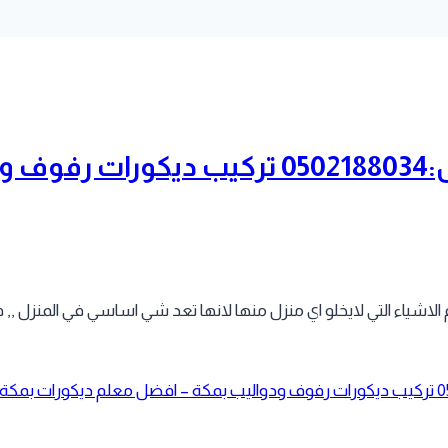
ارفف ديكور للتلفزيون مكة جوال:0502188034
الاشياء التي لايخلو اي منزل منها لانها تعد شي اساسي في المنزل ,